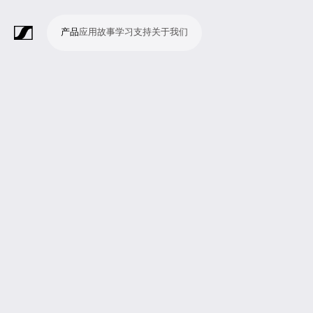
产品
应用
故事
学习
支持
关于我们
产
应
故
学
支
关
品
用
事
习
持
于
我
话
无
会
耳
监
视
软
配
Merchandise
现
演
会
电
广
教
宗
演
辅
移
企
现
们
筒
线
议
机
测
频
件
件
场
播
议
影
播
育
教
示
助
动
业
场
系
系
会
制
室
和
制
机
场
文
听
新
剧
统
统
议
作
录
大
作
构
所
稿
觉
闻
院
系
与
音
会
和
统
巡
观
演
众
参
与