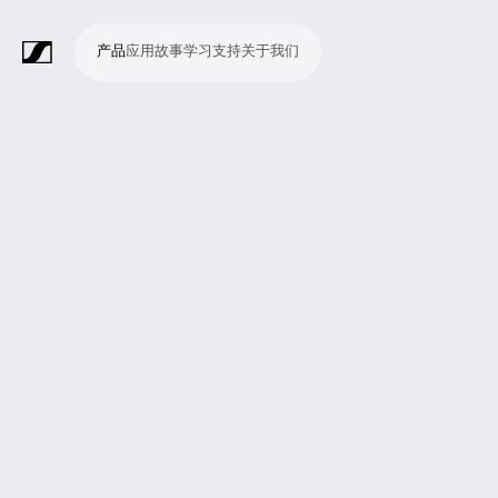
产品
应用
故事
学习
支持
关于我们
产
应
故
学
支
关
品
用
事
习
持
于
我
话
无
会
耳
监
视
软
配
Merchandise
现
演
会
电
广
教
宗
演
辅
移
企
现
们
筒
线
议
机
测
频
件
件
场
播
议
影
播
育
教
示
助
动
业
场
系
系
会
制
室
和
制
机
场
文
听
新
剧
统
统
议
作
录
大
作
构
所
稿
觉
闻
院
系
与
音
会
和
统
巡
观
演
众
参
与