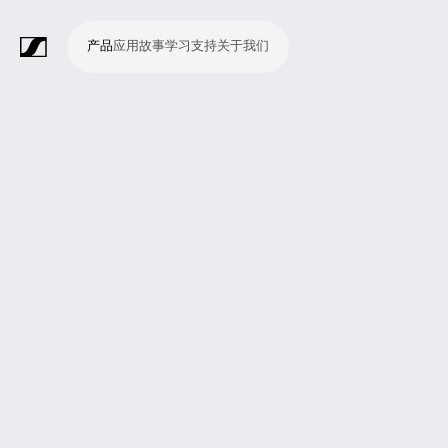
产品
应用
故事
学习
支持
关于我们
产
应
故
学
支
关
品
用
事
习
持
于
我
话
无
会
耳
监
视
软
配
Merchandise
现
演
会
电
广
教
宗
演
辅
移
企
现
们
筒
线
议
机
测
频
件
件
场
播
议
影
播
育
教
示
助
动
业
场
系
系
会
制
室
和
制
机
场
文
听
新
剧
统
统
议
作
录
大
作
构
所
稿
觉
闻
院
系
与
音
会
和
统
巡
观
演
众
参
与