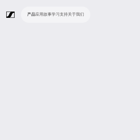
产品
应用
故事
学习
支持
关于我们
产
应
故
学
支
关
品
用
事
习
持
于
我
话
无
会
耳
监
视
软
配
Merchandise
现
演
会
电
广
教
宗
演
辅
移
企
现
们
筒
线
议
机
测
频
件
件
场
播
议
影
播
育
教
示
助
动
业
场
系
系
会
制
室
和
制
机
场
文
听
新
剧
统
统
议
作
录
大
作
构
所
稿
觉
闻
院
系
与
音
会
和
统
巡
观
演
众
参
与