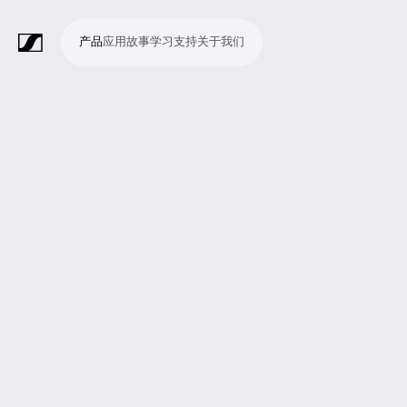
产品
应用
故事
学习
支持
关于我们
产
应
故
学
支
关
品
用
事
习
持
于
我
话
无
会
耳
监
视
软
配
Merchandise
现
演
会
电
广
教
宗
演
辅
移
企
现
们
筒
线
议
机
测
频
件
件
场
播
议
影
播
育
教
示
助
动
业
场
系
系
会
制
室
和
制
机
场
文
听
新
剧
统
统
议
作
录
大
作
构
所
稿
觉
闻
院
系
与
音
会
和
统
巡
观
演
众
参
与