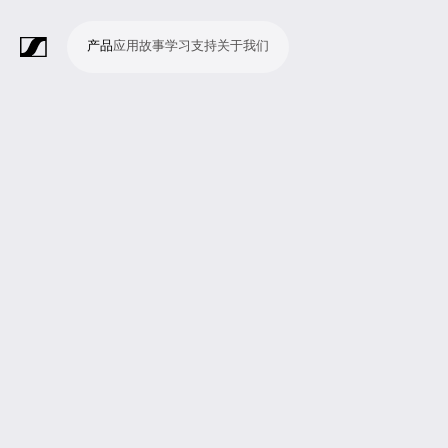
产品
应用
故事
学习
支持
关于我们
产
应
故
学
支
关
品
用
事
习
持
于
我
话
无
会
耳
监
视
软
配
Merchandise
现
演
会
电
广
教
宗
演
辅
移
企
现
们
筒
线
议
机
测
频
件
件
场
播
议
影
播
育
教
示
助
动
业
场
系
系
会
制
室
和
制
机
场
文
听
新
剧
统
统
议
作
录
大
作
构
所
稿
觉
闻
院
系
与
音
会
和
统
巡
观
演
众
参
与