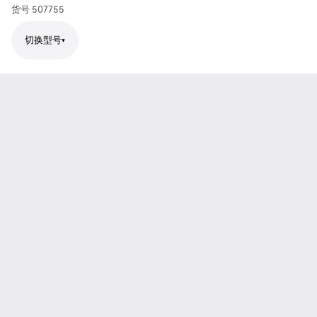
货号
507755
切换型号