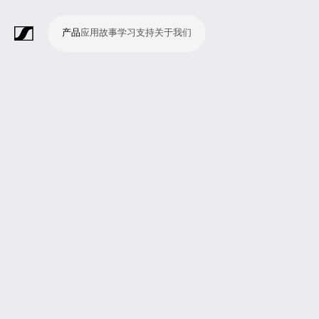
产品
应用
故事
学习
支持
关于我们
产
应
故
学
支
关
品
用
事
习
持
于
我
话
无
会
耳
监
视
软
配
Merchandise
现
演
会
电
广
教
宗
演
辅
移
企
现
们
筒
线
议
机
测
频
件
件
场
播
议
影
播
育
教
示
助
动
业
场
系
系
会
制
室
和
制
机
场
文
听
新
剧
统
统
议
作
录
大
作
构
所
稿
觉
闻
院
系
与
音
会
和
统
巡
观
演
众
参
与