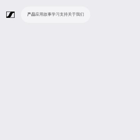
产品
应用
故事
学习
支持
关于我们
产
应
故
学
支
关
品
用
事
习
持
于
我
话
无
会
耳
监
视
软
配
Merchandise
现
演
会
电
广
教
宗
演
辅
移
企
现
们
筒
线
议
机
测
频
件
件
场
播
议
影
播
育
教
示
助
动
业
场
系
系
会
制
室
和
制
机
场
文
听
新
剧
统
统
议
作
录
大
作
构
所
稿
觉
闻
院
系
与
音
会
和
统
巡
观
演
众
参
与