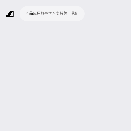
产品
应用
故事
学习
支持
关于我们
产
应
故
学
支
关
品
用
事
习
持
于
我
话
无
会
耳
监
视
软
配
Merchandise
现
演
会
电
广
教
宗
演
辅
移
企
现
们
筒
线
议
机
测
频
件
件
场
播
议
影
播
育
教
示
助
动
业
场
系
系
会
制
室
和
制
机
场
文
听
新
剧
统
统
议
作
录
大
作
构
所
稿
觉
闻
院
系
与
音
会
和
统
巡
观
演
众
参
与