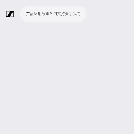
产品
应用
故事
学习
支持
关于我们
产
应
故
学
支
关
品
用
事
习
持
于
我
话
无
会
耳
监
视
软
配
Merchandise
现
演
会
电
广
教
宗
演
辅
移
企
现
们
筒
线
议
机
测
频
件
件
场
播
议
影
播
育
教
示
助
动
业
场
系
系
会
制
室
和
制
机
场
文
听
新
剧
统
统
议
作
录
大
作
构
所
稿
觉
闻
院
系
与
音
会
和
统
巡
观
演
众
参
与