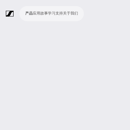
产品
应用
故事
学习
支持
关于我们
产
应
故
学
支
关
品
用
事
习
持
于
我
话
无
会
耳
监
视
软
配
Merchandise
现
演
会
电
广
教
宗
演
辅
移
企
现
们
筒
线
议
机
测
频
件
件
场
播
议
影
播
育
教
示
助
动
业
场
系
系
会
制
室
和
制
机
场
文
听
新
剧
统
统
议
作
录
大
作
构
所
稿
觉
闻
院
系
与
音
会
和
统
巡
观
演
众
参
与