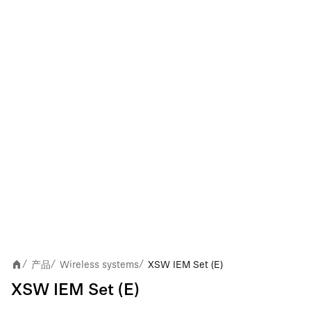
产品
Wireless systems
XSW IEM Set (E)
/
/
/
XSW IEM Set (E)