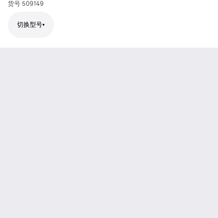
货号
509149
切换型号