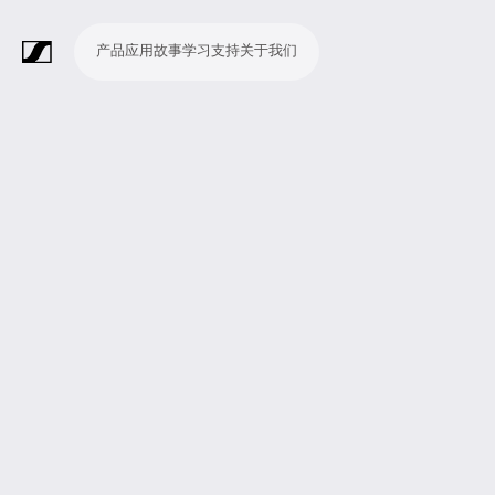
产品
应用
故事
学习
支持
关于我们
产
应
故
学
支
关
品
用
事
习
持
于
我
话
无
会
耳
监
视
软
配
Merchandise
现
演
会
电
广
教
宗
演
辅
移
企
现
们
筒
线
议
机
测
频
件
件
场
播
议
影
播
育
教
示
助
动
业
场
系
系
会
制
室
和
制
机
场
文
听
新
剧
统
统
议
作
录
大
作
构
所
稿
觉
闻
院
系
与
音
会
和
统
巡
观
演
众
参
与