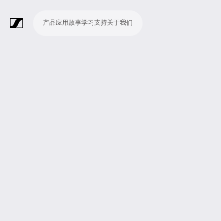
产品
应用
故事
学习
支持
关于我们
产
应
故
学
支
关
品
用
事
习
持
于
我
话
无
会
耳
监
视
软
配
Merchandise
现
演
会
电
广
教
宗
演
辅
移
企
现
们
筒
线
议
机
测
频
件
件
场
播
议
影
播
育
教
示
助
动
业
场
系
系
会
制
室
和
制
机
场
文
听
新
剧
统
统
议
作
录
大
作
构
所
稿
觉
闻
院
系
与
音
会
和
统
巡
观
演
众
参
与