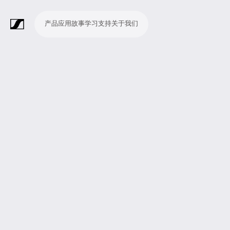
产品
应用
故事
学习
支持
关于我们
产
应
故
学
支
关
品
用
事
习
持
于
我
话
无
会
耳
监
视
软
配
Merchandise
现
演
会
电
广
教
宗
演
辅
移
企
现
们
筒
线
议
机
测
频
件
件
场
播
议
影
播
育
教
示
助
动
业
场
系
系
会
制
室
和
制
机
场
文
听
新
剧
统
统
议
作
录
大
作
构
所
稿
觉
闻
院
系
与
音
会
和
统
巡
观
演
众
参
与