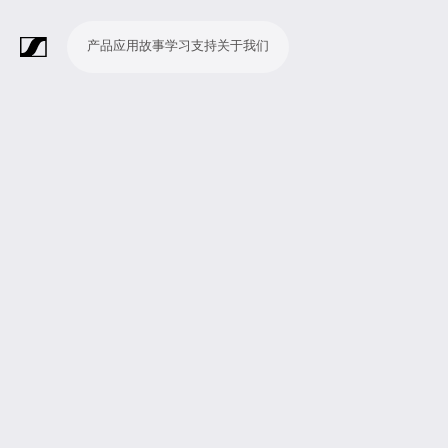
产品
应用
故事
学习
支持
关于我们
产
应
故
学
支
关
品
用
事
习
持
于
我
话
无
会
耳
监
视
软
配
Merchandise
现
演
会
电
广
教
宗
演
辅
移
企
现
们
筒
线
议
机
测
频
件
件
场
播
议
影
播
育
教
示
助
动
业
场
系
系
会
制
室
和
制
机
场
文
听
新
剧
统
统
议
作
录
大
作
构
所
稿
觉
闻
院
系
与
音
会
和
统
巡
观
演
众
参
与