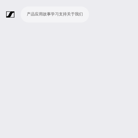
产品
应用
故事
学习
支持
关于我们
产
应
故
学
支
关
品
用
事
习
持
于
我
话
无
会
耳
监
视
软
配
Merchandise
现
演
会
电
广
教
宗
演
辅
移
企
现
们
筒
线
议
机
测
频
件
件
场
播
议
影
播
育
教
示
助
动
业
场
系
系
会
制
室
和
制
机
场
文
听
新
剧
统
统
议
作
录
大
作
构
所
稿
觉
闻
院
系
与
音
会
和
统
巡
观
演
众
参
与