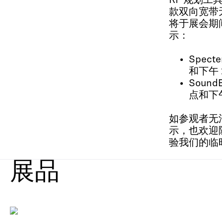
RF 规划工具
款双向宽带无
将于展会期
示：
Spect
和下午 
Soun
点和下午
如参观者无
示，也欢迎随
验我们的临
展品