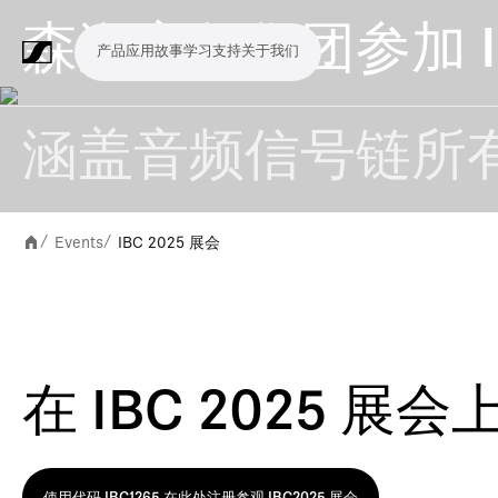
森海塞尔集团参加 IB
产品
应用
故事
学习
支持
关于我们
产
应
故
学
支
关
品
用
事
习
持
于
涵盖音频信号链所
我
话
无
会
耳
监
视
软
配
Merchandise
现
演
会
电
广
教
宗
演
辅
移
企
现
们
筒
线
议
机
测
频
件
件
场
播
议
影
播
育
教
示
助
动
业
场
系
系
会
制
室
和
制
机
场
文
听
新
剧
Events
IBC 2025 展会
/
/
统
统
议
作
录
大
作
构
所
稿
觉
闻
院
系
与
音
会
和
统
巡
观
演
众
在 IBC 2025 
参
与