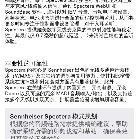
幅减少盲区。每个 Spectera SEK 腰包可同时处理入耳监听
与麦克风/线路输入信号。通过 Spectera WebUI 和
SoundBase 软件，您可以对 IEM 音量、音频电平与设置、
射频状态、电池状态等进行全面的远程控制与监测，从而将
更多时间专注于控制而非设备管理。对于入耳监听，
Spectera 提供媲美数字无线麦克风的卓越射频性能与稳定
性。其最低仅 0.7 毫秒的超低延迟，带来清晰且精准的监听
体验。
革命性的可靠性
Spectera 的核心是 Sennheiser 出色的无线多通道音频技
术（WMAS）及其独特的调制与复用能力，使其相比窄带
系统在抗掉线和射频衰减方面具有显著优势。此外，
Spectera 在关键环节提供了内置冗余：冗余电源、冗余
Dante 以及可选的冗余 MADI 音频输入/输出，以及支持连
接多个天线以实现冗余、扩展覆盖范围或增加频谱容量。
Sennheiser Spectera 模式规划
根据您的音频链路需求提供精确建议，帮助
确定系统所需的射频载波和基站，确保高效