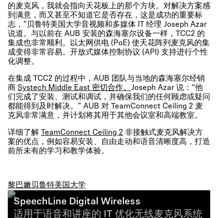
的麦克风，我就会指向天花板上的那个方块。对解决方案感
到满意，而又甚至不知道它是否存在，这是成功的重要标
志，”贝鲁特美国大学音视频和多媒体 IT 经理 Joseph Azar
说道。与以前在 AUB 安装的森海塞尔设备一样，TCC2 的
集成也非常顺利。以太网供电 (PoE) 使天花阵列麦克风的集
成变得非常容易。开放式媒体控制协议 (API) 支持进行个性
化调整。
在集成 TCC2 的过程中，AUB 团队与当地的森海塞尔经销
商
Systech Middle East 密切合作。
Joseph Azar 说：“他
们完成了安装、测试和调试，并确保我们的任何顾虑或疑问
都能得到及时解决。” AUB 对 TeamConnect Ceiling 2 麦
克风非常满意，并计划将其用于其他会议室和高端教室。
详细了解
TeamConnect Ceiling 2
非接触式麦克风解决方
案的优点，例如容易安装、自由走动和语音清晰度高，打造
前所未有的学习和教学体验。
黎巴嫩贝鲁特美国大学
SpeechLine Digital Wireless
适用于语音和讲座的 IT 优化无线麦克风系统