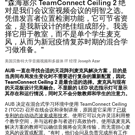
"森海塞尔 TeamConnect Ceiling 2 绝
对是我们会议室视频会议的明智之选。
凭借发言者位置检测功能，它可节省资
金，是我新设计的绝佳组成部分。我选
择它用于教室，而不是单个学生麦克
风，从而为新冠疫情复苏时期的混合学
习做准备。"
美国贝鲁特大学音频视频和多媒体 IT 经理 Joseph Azar
AUB 一直在寻找合适的天花阵列麦克风解决方案，目的是
当房间布局发生变化时不需要进行复杂的重新配置，因此
TeamConnect Ceiling 2 是最合适的选择。麦克风与现有
的天花板设计完美融合。不显眼的 LED 状态指示灯可显示
其存在和运行情况，同时又不会分散教师和学生的注意力。
AUB 决定在混合式学习环境中使用 TeamConnect Ceiling
2 (TCC2) 召开在线会议和录制讲座，原因是它采用了
已获
专利的自动动态波束成形技术
。使用它可以允许灵活利用整
个教学空间，并与远程参与者进行高效协作。使用该麦克风
解决方案的教师可以确信音频将会完美传输，而无需担心麦
克风的设置或配置。“有时，他们会问及负责完成所有工作