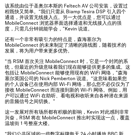
该系统由位于圣奥尔本斯的 Feltech AV 公司安装，设置过
程既快又简单。“我们只需从 Biamp Tesira DSP 引入四个
通道，并设置无线接入点。另一大优点是，您可以通过
MobileConnect 浏览器界面选择通道和无线接入点的强
度，只需几分钟就能学会，”Kevin 说道。
还有一个非常有吸引力的特点是，森海塞尔为
MobileConnect 的未来制定了清晰的路线图，随着技术的
发展，将为用户带来更多优势。
“当 RSM 首次关注 MobileConnect 时，它是一个封闭的系
统，但最近的升级意味着我们现在能够提供更多的集成。这
包括让 MobileConnect 能够使用现有的 WiFi 网络，”森海
塞尔英国公司的 Nick Pemberton 说道。“这意味着如果您
的个人设备已在使用内部 Wi-Fi 网络，那么您不必仅仅为了
接收 MobileConnect 而连接到新的 Wi-Fi 网络。例如，用
户可以通过 WiFi 在助听、看电视和收听来自各种潜在来源
的音频信号之间切换。”
这一发展对所有场所都有积极的影响，Kevin 对此感到非常
兴奋，RSM 将在 MobileConnect 推出时实现这一点，覆盖
温坡街 1 号整座大楼。
“我们公共区域的一些数字标牌每天 24 小时播放 BBC 新