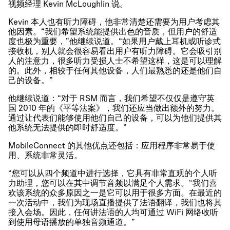
视频经理 Kevin McLoughlin 说。
Kevin 本人也有听力障碍，他非常清楚还需要为用户考虑其
他因素。“我们希望系统能提供出色的音质，但用户的舒适
度也极为重要，”他继续说道。“如果用户戴上耳机或听诊式
接收机，别人就会很容易看出用户有听力障碍。它会吸引别
人的注意力，很多听力受损人士不希望这样，这是可以理解
的。此外，相较于任何其他设备，人们最熟悉的还是他们自
己的设备。”
他继续说道：“对于 RSM 而言，我们希望不仅仅是遵守英
国 2010 年的《平等法案》，我们还应当做出额外的努力。
通过让代表们能够使用他们自己的设备，可以为他们提供其
他系统无法提供的即时舒适度。”
MobileConnect 的其他优点还包括：应用程序非常易于使
用、系统非常灵活。
“您可以从四个频道中进行选择，它具有非常直观的个人听
力助理，您可以在其中调节音频以满足个人需求。“我们喜
欢该系统的众多原因之一是它可以用于很多方面。在最近的
一次活动中，我们为现场直播提供了法语翻译，我们也将其
接入会场。因此，任何讲法语的人均可通过 WiFi 网络收听
到使用母语播放的单独音频通道。”