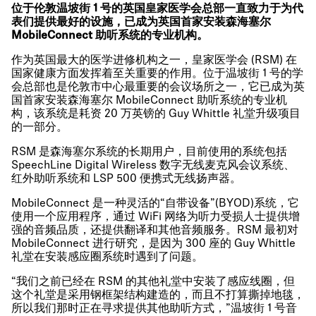
位于伦敦温坡街
1
号的英国皇家医学会总部一直致力于为代
表们提供最好的设施，已成为英国首家安装森海塞尔
MobileConnect
助听系统的专业机构。
作为英国最大的医学进修机构之一，皇家医学会 (RSM) 在
国家健康方面发挥着至关重要的作用。位于温坡街 1 号的学
会总部也是伦敦市中心最重要的会议场所之一，它已成为英
国首家安装森海塞尔 MobileConnect 助听系统的专业机
构，该系统是耗资 20 万英镑的 Guy Whittle 礼堂升级项目
的一部分。
RSM 是森海塞尔系统的长期用户，目前使用的系统包括
SpeechLine Digital Wireless 数字无线麦克风会议系统、
红外助听系统和 LSP 500 便携式无线扬声器。
MobileConnect 是一种灵活的“自带设备”(BYOD)系统，它
使用一个应用程序，通过 WiFi 网络为听力受损人士提供增
强的音频品质，还提供翻译和其他音频服务。RSM 最初对
MobileConnect 进行研究，是因为 300 座的 Guy Whittle
礼堂在安装感应圈系统时遇到了问题。
“我们之前已经在 RSM 的其他礼堂中安装了感应线圈，但
这个礼堂是采用钢框架结构建造的，而且不打算撕掉地毯，
所以我们那时正在寻求提供其他助听方式，”温坡街 1 号音