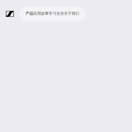
产品
应用
故事
学习
支持
关于我们
产
应
故
学
支
关
品
用
事
习
持
于
我
话
无
会
耳
监
视
软
配
Merchandise
现
演
会
电
广
教
宗
演
辅
移
企
现
们
筒
线
议
机
测
频
件
件
场
播
议
影
播
育
教
示
助
动
业
场
系
系
会
制
室
和
制
机
场
文
听
新
剧
统
统
议
作
录
大
作
构
所
稿
觉
闻
院
系
与
音
会
和
统
巡
观
演
众
参
与