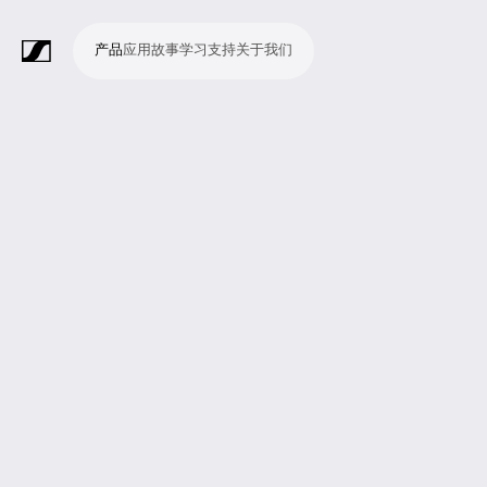
产品
应用
故事
学习
支持
关于我们
产
应
故
学
支
关
品
用
事
习
持
于
我
话
无
会
耳
监
视
软
配
Merchandise
现
演
会
电
广
教
宗
演
辅
移
企
现
们
筒
线
议
机
测
频
件
件
场
播
议
影
播
育
教
示
助
动
业
场
系
系
会
制
室
和
制
机
场
文
听
新
剧
统
统
议
作
录
大
作
构
所
稿
觉
闻
院
系
与
音
会
和
统
巡
观
演
众
参
与