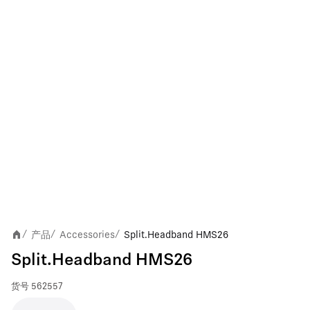
产品
Accessories
Split.Headband HMS26
/
/
/
Split.Headband HMS26
货号
562557