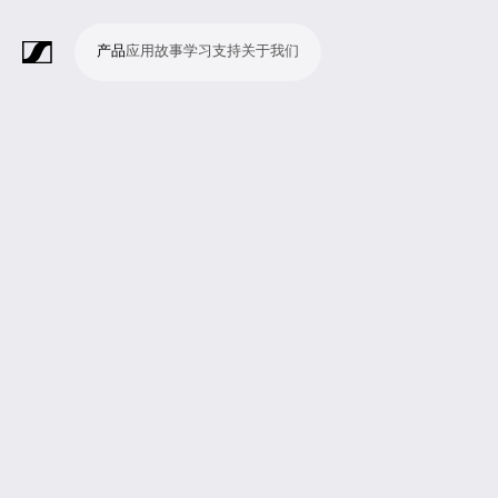
产品
应用
故事
学习
支持
关于我们
产
应
故
学
支
关
品
用
事
习
持
于
我
话
无
会
耳
监
视
软
配
Merchandise
现
演
会
电
广
教
宗
演
辅
移
企
现
们
筒
线
议
机
测
频
件
件
场
播
议
影
播
育
教
示
助
动
业
场
系
系
会
制
室
和
制
机
场
文
听
新
剧
统
统
议
作
录
大
作
构
所
稿
觉
闻
院
系
与
音
会
和
统
巡
观
演
众
参
与