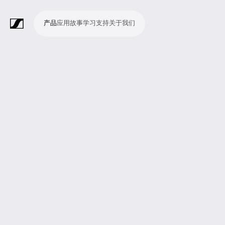
产品
应用
故事
学习
支持
关于我们
产
应
故
学
支
关
品
用
事
习
持
于
我
话
无
会
耳
监
视
软
配
Merchandise
现
演
会
电
广
教
宗
演
辅
移
企
现
们
筒
线
议
机
测
频
件
件
场
播
议
影
播
育
教
示
助
动
业
场
系
系
会
制
室
和
制
机
场
文
听
新
剧
统
统
议
作
录
大
作
构
所
稿
觉
闻
院
系
与
音
会
和
统
巡
观
演
众
参
与