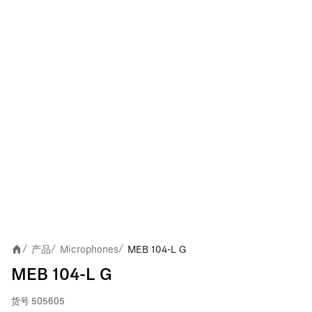
产品
Microphones
MEB 104-L G
/
/
/
MEB 104-L G
货号
505605