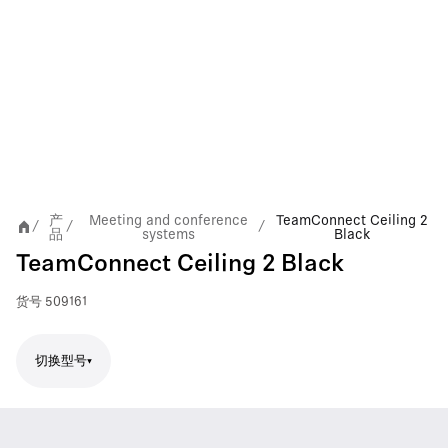
产
Meeting and conference
TeamConnect Ceiling 2
/
/
/
品
systems
Black
TeamConnect Ceiling 2 Black
货号
509161
切换型号