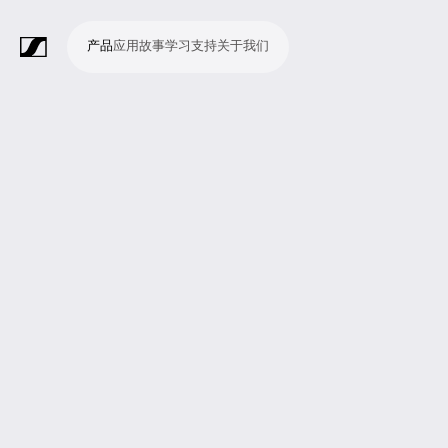
产品
应用
故事
学习
支持
关于我们
产
应
故
学
支
关
品
用
事
习
持
于
我
话
无
会
耳
监
视
软
配
Merchandise
现
演
会
电
广
教
宗
演
辅
移
企
现
们
筒
线
议
机
测
频
件
件
场
播
议
影
播
育
教
示
助
动
业
场
系
系
会
制
室
和
制
机
场
文
听
新
剧
统
统
议
作
录
大
作
构
所
稿
觉
闻
院
系
与
音
会
和
统
巡
观
演
众
参
与