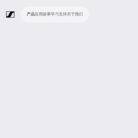
产品
应用
故事
学习
支持
关于我们
产
应
故
学
支
关
品
用
事
习
持
于
我
话
无
会
耳
监
视
软
配
Merchandise
现
演
会
电
广
教
宗
演
辅
移
企
现
们
筒
线
议
机
测
频
件
件
场
播
议
影
播
育
教
示
助
动
业
场
系
系
会
制
室
和
制
机
场
文
听
新
剧
统
统
议
作
录
大
作
构
所
稿
觉
闻
院
系
与
音
会
和
统
巡
观
演
众
参
与