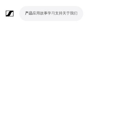
产品
应用
故事
学习
支持
关于我们
产
应
故
学
支
关
品
用
事
习
持
于
我
话
无
会
耳
监
视
软
配
Merchandise
现
演
会
电
广
教
宗
演
辅
移
企
现
们
筒
线
议
机
测
频
件
件
场
播
议
影
播
育
教
示
助
动
业
场
系
系
会
制
室
和
制
机
场
文
听
新
剧
统
统
议
作
录
大
作
构
所
稿
觉
闻
院
系
与
音
会
和
统
巡
观
演
众
参
与