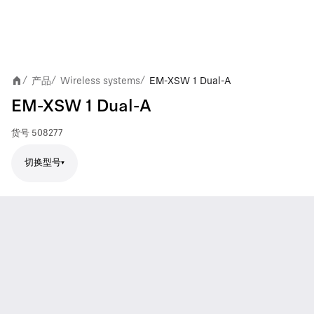
产品
Wireless systems
EM-XSW 1 Dual-A
/
/
/
EM-XSW 1 Dual-A
货号
508277
切换型号