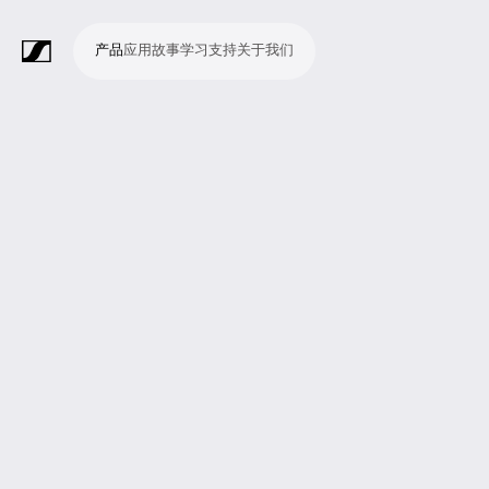
产品
应用
故事
学习
支持
关于我们
产
应
故
学
支
关
品
用
事
习
持
于
我
话
无
会
耳
监
视
软
配
Merchandise
现
演
会
电
广
教
宗
演
辅
移
企
现
们
筒
线
议
机
测
频
件
件
场
播
议
影
播
育
教
示
助
动
业
场
系
系
会
制
室
和
制
机
场
文
听
新
剧
统
统
议
作
录
大
作
构
所
稿
觉
闻
院
系
与
音
会
和
统
巡
观
演
众
参
与