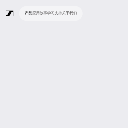
产品
应用
故事
学习
支持
关于我们
产
应
故
学
支
关
品
用
事
习
持
于
我
话
无
会
耳
监
视
软
配
Merchandise
现
演
会
电
广
教
宗
演
辅
移
企
现
们
筒
线
议
机
测
频
件
件
场
播
议
影
播
育
教
示
助
动
业
场
系
系
会
制
室
和
制
机
场
文
听
新
剧
统
统
议
作
录
大
作
构
所
稿
觉
闻
院
系
与
音
会
和
统
巡
观
演
众
参
与