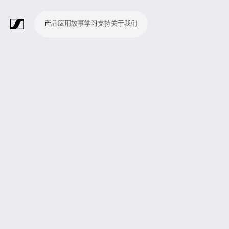
产品
应用
故事
学习
支持
关于我们
产
应
故
学
支
关
品
用
事
习
持
于
我
话
无
会
耳
监
视
软
配
Merchandise
现
演
会
电
广
教
宗
演
辅
移
企
现
们
筒
线
议
机
测
频
件
件
场
播
议
影
播
育
教
示
助
动
业
场
系
系
会
制
室
和
制
机
场
文
听
新
剧
统
统
议
作
录
大
作
构
所
稿
觉
闻
院
系
与
音
会
和
统
巡
观
演
众
参
与