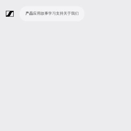
产品
应用
故事
学习
支持
关于我们
产
应
故
学
支
关
品
用
事
习
持
于
我
话
无
会
耳
监
视
软
配
Merchandise
现
演
会
电
广
教
宗
演
辅
移
企
现
们
筒
线
议
机
测
频
件
件
场
播
议
影
播
育
教
示
助
动
业
场
系
系
会
制
室
和
制
机
场
文
听
新
剧
统
统
议
作
录
大
作
构
所
稿
觉
闻
院
系
与
音
会
和
统
巡
观
演
众
参
与