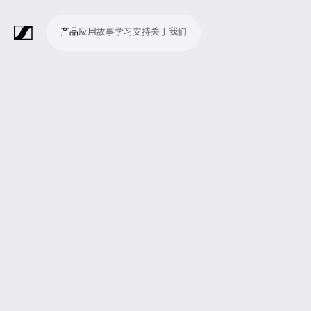
产品
应用
故事
学习
支持
关于我们
产
应
故
学
支
关
品
用
事
习
持
于
我
话
无
会
耳
监
视
软
配
Merchandise
现
演
会
电
广
教
宗
演
辅
移
企
现
们
筒
线
议
机
测
频
件
件
场
播
议
影
播
育
教
示
助
动
业
场
系
系
会
制
室
和
制
机
场
文
听
新
剧
统
统
议
作
录
大
作
构
所
稿
觉
闻
院
系
与
音
会
和
统
巡
观
演
众
参
与