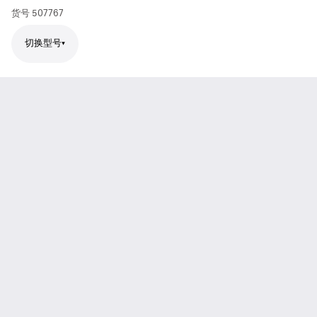
货号
507767
切换型号