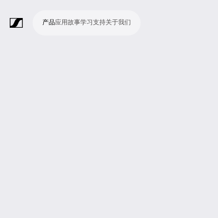
产品
应用
故事
学习
支持
关于我们
产
应
故
学
支
关
品
用
事
习
持
于
我
话
无
会
耳
监
视
软
配
Merchandise
现
演
会
电
广
教
宗
演
辅
移
企
现
们
筒
线
议
机
测
频
件
件
场
播
议
影
播
育
教
示
助
动
业
场
系
系
会
制
室
和
制
机
场
文
听
新
剧
统
统
议
作
录
大
作
构
所
稿
觉
闻
院
系
与
音
会
和
统
巡
观
演
众
参
与