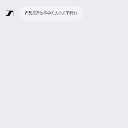
产品
应用
故事
学习
支持
关于我们
产
应
故
学
支
关
品
用
事
习
持
于
我
话
无
会
耳
监
视
软
配
Merchandise
现
演
会
电
广
教
宗
演
辅
移
企
现
们
筒
线
议
机
测
频
件
件
场
播
议
影
播
育
教
示
助
动
业
场
系
系
会
制
室
和
制
机
场
文
听
新
剧
统
统
议
作
录
大
作
构
所
稿
觉
闻
院
系
与
音
会
和
统
巡
观
演
众
参
与