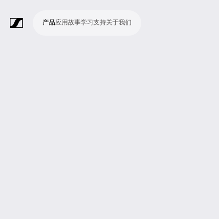
产品
应用
故事
学习
支持
关于我们
产
应
故
学
支
关
品
用
事
习
持
于
我
话
无
会
耳
监
视
软
配
Merchandise
现
演
会
电
广
教
宗
演
辅
移
企
现
们
筒
线
议
机
测
频
件
件
场
播
议
影
播
育
教
示
助
动
业
场
系
系
会
制
室
和
制
机
场
文
听
新
剧
统
统
议
作
录
大
作
构
所
稿
觉
闻
院
系
与
音
会
和
统
巡
观
演
众
参
与