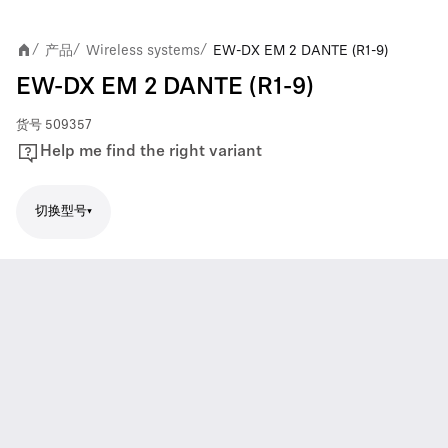
产品
Wireless systems
EW-DX EM 2 DANTE (R1-9)
/
/
/
EW-DX EM 2 DANTE (R1-9)
货号
509357
Help me find the right variant
切换型号