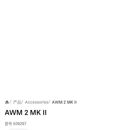
产品
Accessories
AWM 2 MK II
/
/
/
AWM 2 MK II
货号
509297