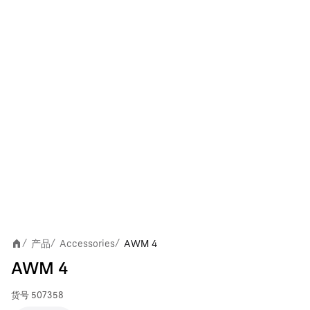
产品
Accessories
AWM 4
/
/
/
AWM 4
货号
507358