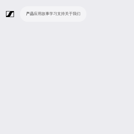
产品
应用
故事
学习
支持
关于我们
产
应
故
学
支
关
品
用
事
习
持
于
我
话
无
会
耳
监
视
软
配
Merchandise
现
演
会
电
广
教
宗
演
辅
移
企
现
们
筒
线
议
机
测
频
件
件
场
播
议
影
播
育
教
示
助
动
业
场
系
系
会
制
室
和
制
机
场
文
听
新
剧
统
统
议
作
录
大
作
构
所
稿
觉
闻
院
系
与
音
会
和
统
巡
观
演
众
参
与