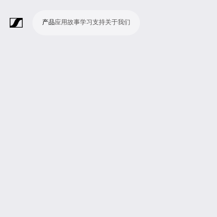
产品
应用
故事
学习
支持
关于我们
产
应
故
学
支
关
品
用
事
习
持
于
我
话
无
会
耳
监
视
软
配
Merchandise
现
演
会
电
广
教
宗
演
辅
移
企
现
们
筒
线
议
机
测
频
件
件
场
播
议
影
播
育
教
示
助
动
业
场
系
系
会
制
室
和
制
机
场
文
听
新
剧
统
统
议
作
录
大
作
构
所
稿
觉
闻
院
系
与
音
会
和
统
巡
观
演
众
参
与