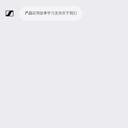
产品
应用
故事
学习
支持
关于我们
产
应
故
学
支
关
品
用
事
习
持
于
我
话
无
会
耳
监
视
软
配
Merchandise
现
演
会
电
广
教
宗
演
辅
移
企
现
们
筒
线
议
机
测
频
件
件
场
播
议
影
播
育
教
示
助
动
业
场
系
系
会
制
室
和
制
机
场
文
听
新
剧
统
统
议
作
录
大
作
构
所
稿
觉
闻
院
系
与
音
会
和
统
巡
观
演
众
参
与