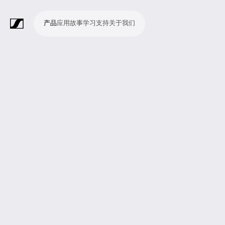
产品
应用
故事
学习
支持
关于我们
产
应
故
学
支
关
品
用
事
习
持
于
我
话
无
会
耳
监
视
软
配
Merchandise
现
演
会
电
广
教
宗
演
辅
移
企
现
们
筒
线
议
机
测
频
件
件
场
播
议
影
播
育
教
示
助
动
业
场
系
系
会
制
室
和
制
机
场
文
听
新
剧
统
统
议
作
录
大
作
构
所
稿
觉
闻
院
系
与
音
会
和
统
巡
观
演
众
参
与