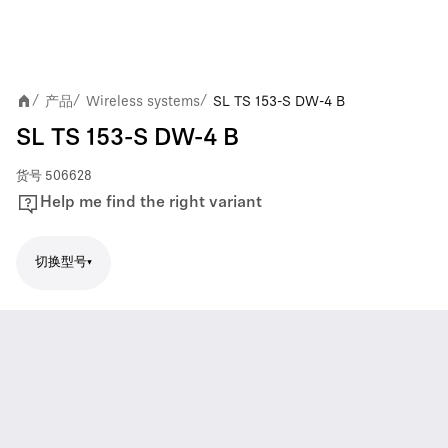
产品
Wireless systems
SL TS 153-S DW-4 B
/
/
/
SL TS 153-S DW-4 B
货号
506628
Help me find the right variant
切换型号